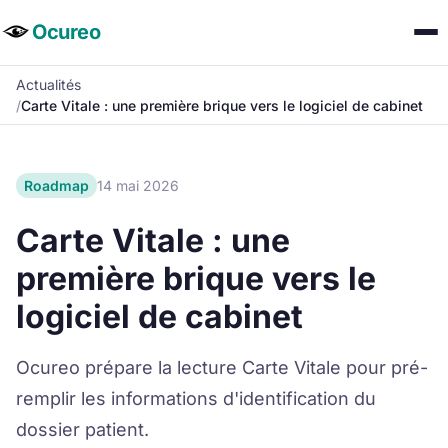
Ocureo
Accueil
Actualités
/
Carte Vitale : une première brique vers le logiciel de cabinet
Fonctionnalités
Actualités
Roadmap
14 mai 2026
Tarifs
Carte Vitale : une
Nos engagements
première brique vers le
FAQ
logiciel de cabinet
Documentation
Ocureo prépare la lecture Carte Vitale pour pré-
Télécharger
remplir les informations d'identification du
dossier patient.