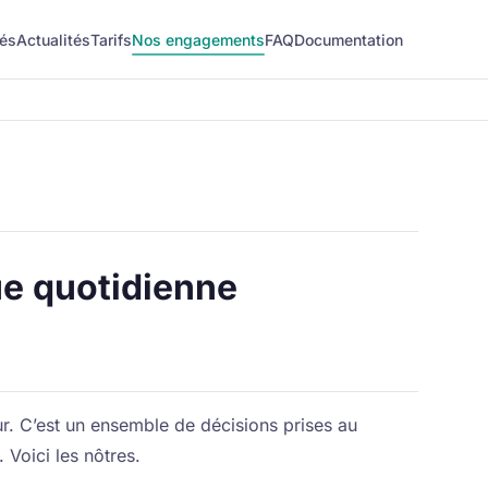
tés
Actualités
Tarifs
Nos engagements
FAQ
Documentation
ue quotidienne
ur. C’est un ensemble de décisions prises au
 Voici les nôtres.